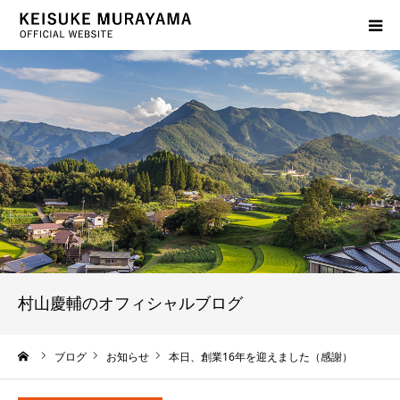
プロフィール
サービス案内
活動報告
出版物紹介
よくあるご質問
村山慶輔のオフィシャルブログ
ブログ
ーム
ブログ
お知らせ
本日、創業16年を迎えました（感謝）
お問い合わせ