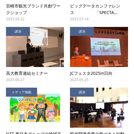
宮崎市観光ブランド共創ワー
ビッグデータカンファレン
クショップ
ス 「SPECTA…
2025.09.22
2025.07.14
講演
講演
高大教育連結セミナー
JCフェスタ2025in日向
2025.06.27
2025.05.25
メディア掲載
講演
NTT 東日本グループの地域共
観光関連産業の気づきと行動