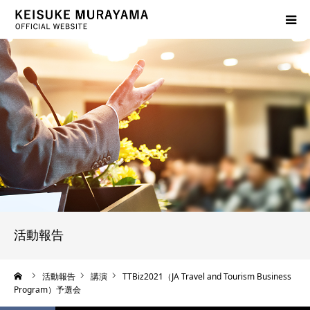
プロフィール
サービス案内
活動報告
出版物紹介
よくあるご質問
活動報告
ブログ
ーム
活動報告
講演
TTBiz2021（JA Travel and Tourism Business
Program）予選会
お問い合わせ