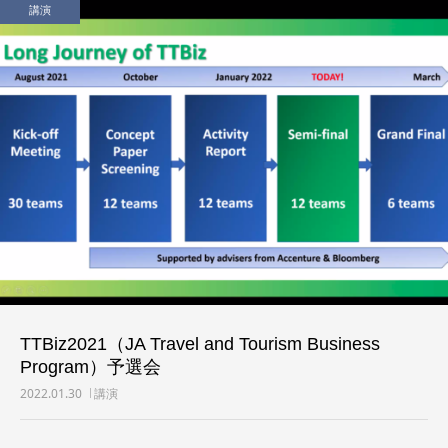
講演
TTBiz2021（JA Travel and Tourism Business
Program）予選会
2022.01.30
講演