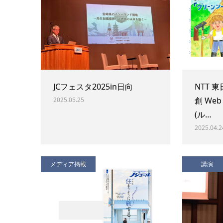
JCフェスタ2025in日向
NTT 
創 Web
2025.05.25
(ル…
2025.04.2
メディア掲載
講演