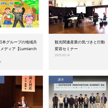
東日本グループの地域共
観光関連産業の気づきと行動
 メディア【Lumiarch
変容セミナー
2025.03.14
4
講演