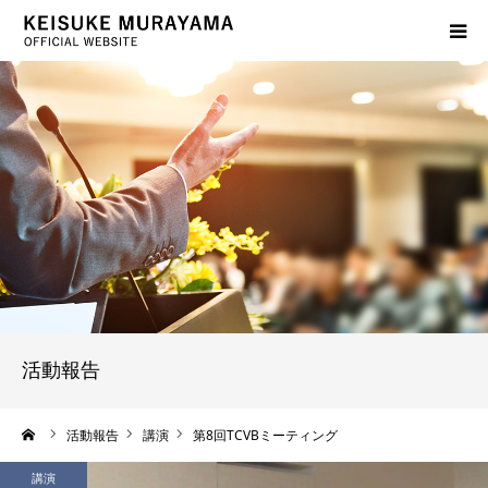
プロフィール
サービス案内
活動報告
出版物紹介
よくあるご質問
活動報告
ブログ
ーム
活動報告
講演
第8回TCVBミーティング
お問い合わせ
講演