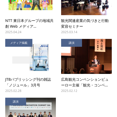
NTT 東日本グループの地域共
観光関連産業の気づきと行動
創 Web メディア…
変容セミナー
2025.04.24
2025.03.14
メディア掲載
講演
JTBパブリッシング刊の雑誌
広島観光コンベンションビュ
「ノジュール」3月号
ーロー主催「観光・コンベ…
2025.02.28
2025.02.12
講演