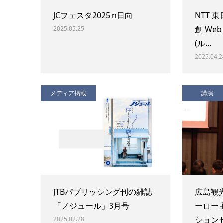
JCフェスタ2025in日向
NTT 
創 Web
2025.05.25
(ル…
2025.04.2
メディア掲載
講演
JTBパブリッシング刊の雑誌
広島観
「ノジュール」3月号
ーロー
ション
2025.02.28