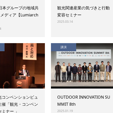
東日本グループの地域共
観光関連産業の気づきと行動
 メディア【Lumiarch
変容セミナー
2025.03.14
4
講演
光コンベンションビュ
OUTDOOR INNOVATION SU
主催「観光・コンベン
MMIT 8th
セミナー 」
2025.01.19