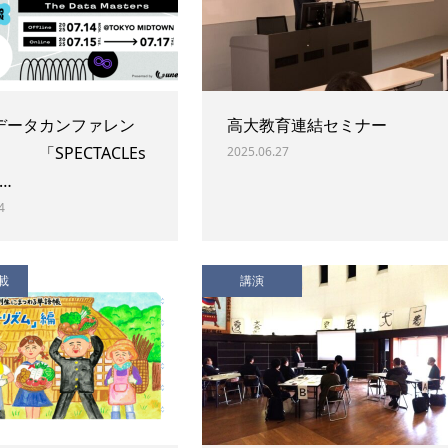
データカンファレン
高大教育連結セミナー
SPECTACLEs
2025.06.27
〜…
4
載
講演