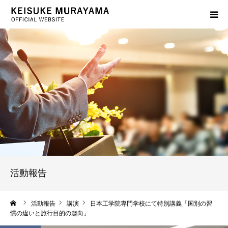
プロフィール
サービス案内
活動報告
出版物紹介
よくあるご質問
活動報告
ブログ
ーム
活動報告
講演
日本工学院専門学校にて特別講義「国別の習
慣の違いと旅行目的の趣向」
お問い合わせ