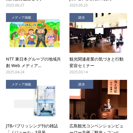
2025.06.27
2025.05.25
メディア掲載
講演
NTT 東日本グループの地域共
観光関連産業の気づきと行動
創 Web メディア…
変容セミナー
2025.04.24
2025.03.14
メディア掲載
講演
JTBパブリッシング刊の雑誌
広島観光コンベンションビュ
「ノジュール」3月号
ーロー主催「観光・コンベ…