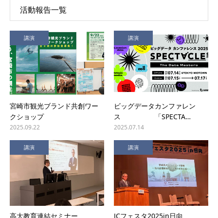
活動報告一覧
講演
講演
宮崎市観光ブランド共創ワー
ビッグデータカンファレン
クショップ
ス 「SPECTA…
2025.09.22
2025.07.14
講演
講演
高大教育連結セミナー
JCフェスタ2025in日向