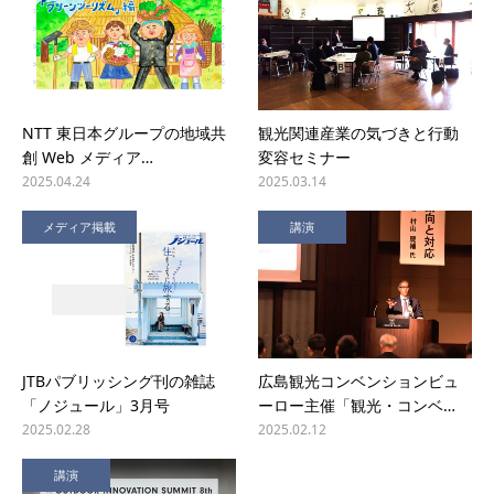
NTT 東日本グループの地域共
観光関連産業の気づきと行動
創 Web メディア…
変容セミナー
2025.04.24
2025.03.14
メディア掲載
講演
JTBパブリッシング刊の雑誌
広島観光コンベンションビュ
「ノジュール」3月号
ーロー主催「観光・コンベ…
2025.02.28
2025.02.12
講演