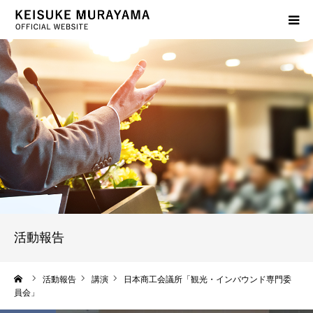
プロフィール
サービス案内
活動報告
出版物紹介
よくあるご質問
活動報告
ブログ
ーム
活動報告
講演
日本商工会議所「観光・インバウンド専門委
員会」
お問い合わせ