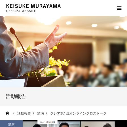
プロフィール
サービス案内
活動報告
出版物紹介
よくあるご質問
活動報告
ブログ
ーム
活動報告
講演
クレア第1回オンラインクロストーク
お問い合わせ
講演