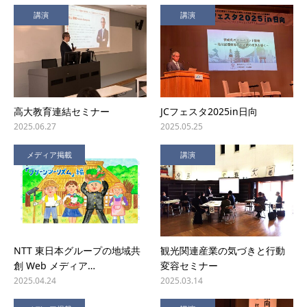
講演
講演
高大教育連結セミナー
JCフェスタ2025in日向
2025.06.27
2025.05.25
メディア掲載
講演
NTT 東日本グループの地域共
観光関連産業の気づきと行動
創 Web メディア…
変容セミナー
2025.04.24
2025.03.14